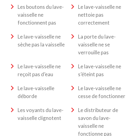
Les boutons du lave-
Le lave-vaisselle ne
vaisselle ne
nettoie pas
fonctionnent pas
correctement
Le lave-vaisselle ne
La porte du lave-
sèche pas la vaisselle
vaisselle ne se
verrouille pas
Le lave-vaisselle ne
Le lave-vaisselle ne
reçoit pas d’eau
s’éteint pas
Le lave-vaisselle
Le lave-vaisselle ne
déborde
cesse de fonctionner
Les voyants du lave-
Le distributeur de
vaisselle clignotent
savon du lave-
vaisselle ne
fonctionne pas